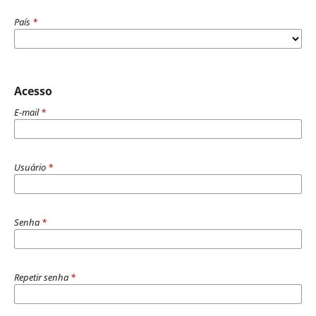
País
*
Acesso
E-mail
*
Usuário
*
Senha
*
Repetir senha
*