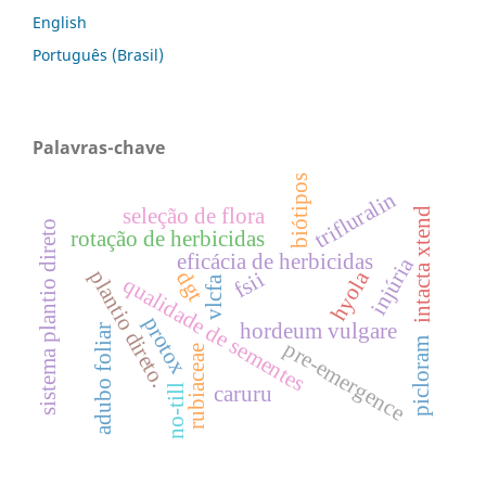
English
Português (Brasil)
Palavras-chave
biótipos
trifluralin
seleção de flora
intacta xtend
sistema plantio direto
rotação de herbicidas
eficácia de herbicidas
injúria
plantio direto.
hyola
fsii
dgt
qualidade de sementes
vlcfa
protox
hordeum vulgare
adubo foliar
picloram
pre-emergence
rubiaceae
caruru
no-till