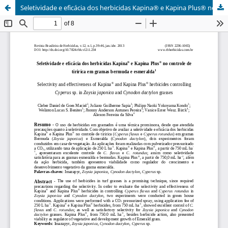
Seletividade e eficácia dos herbicidas Kapina® e Kapina Plus® no controle de tiririca em gramas bermuda e esmeralda